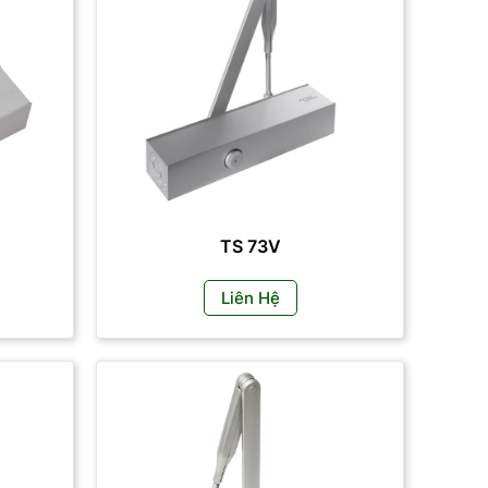
TS 73V
Liên Hệ