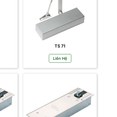
TS 71
Liên Hệ