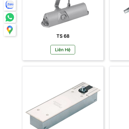
TS 68
Liên Hệ