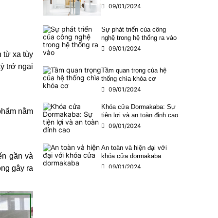
09/01/2024
Sự phát triển của công
nghệ trong hệ thống ra vào
09/01/2024
 từ xa tùy
 trở ngại
Tầm quan trọng của hệ
thống chìa khóa cơ
09/01/2024
Khóa cửa Dormakaba: Sự
 phẩm nằm
tiện lợi và an toàn đỉnh cao
09/01/2024
An toàn và hiện đại với
n gần và
khóa cửa dormakaba
09/01/2024
không gây ra
Kinh nghiệm chọn phụ kiện
kính nội thất bạn nên biết
09/01/2024