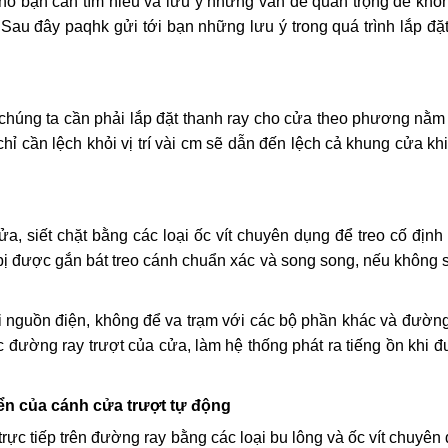
bạn cần tìm hiểu và lưu ý những vấn đề quan trọng để khôn
t. Sau đây paqhk gửi tới bạn những lưu ý trong quá trình lắp đặ
chúng ta cần phải lắp đặt thanh ray cho cửa theo phương nằm
̀ chỉ cần lệch khỏi vị trí vài cm sẽ dẫn đến lệch cả khung cửa kh
, siết chặt bằng các loại ốc vít chuyên dụng để treo cố đị
t bị được gắn bát treo cánh chuẩn xác và song song, nếu không
với nguồn điện, không để va trạm với các bộ phần khác và đường 
c đường ray trượt của cửa, làm hệ thống phát ra tiếng ồn khi đ
ển của cánh cửa trượt tự động
 trực tiếp trên đường ray bằng các loại bu lông và ốc vít chuyên 