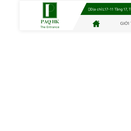
Địa chỉ:
L17-11 Tầng 17, 
GIỚI
The Entrance
Lưu Ý Gì 
TIN TỨC
Lưu ý gì khi lắp đặt hệ thống cửa trượt 