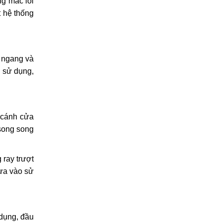
g mắc lỗi
t hệ thống
 ngang và
i sử dụng,
nh cánh cửa
 song song
ray trượt
ưa vào sử
dụng, đầu