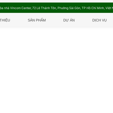
Tòa nhà Vincom Center, 72 Lê Thánh Tôn, Phường Sài Gòn, TP Hồ Chí Minh, Việt
 THIỆU
SẢN PHẨM
DỰ ÁN
DỊCH VỤ
Khi Lắp Đặt Hệ Thống Cửa Trươ
tự động