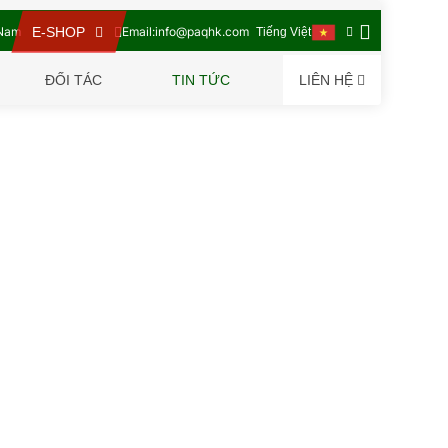
 Nam
Email:
info@paqhk.com
E-SHOP
Tiếng Việt
ĐỐI TÁC
TIN TỨC
LIÊN HỆ
̣t Tự Động